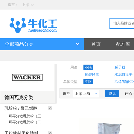
送至：
上海
全部商品分类
首页
配方库
用途
不限
腻子粉
抗裂砂浆
水泥自流平
单体类型
不限
乙烯/醋酸乙
送至
上海-上海
默认
评论
德国瓦克分类
乳胶粉 / 聚乙烯醇
可再分散乳胶粉（三元）(3)
可再分散乳胶粉（二元）(9)
干粉建材优化助剂